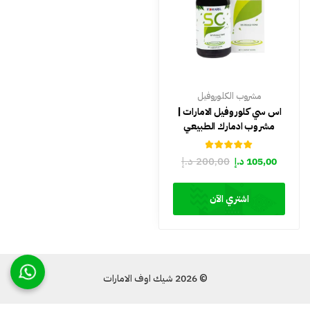
مشروب الكلوروفيل
اس سي كلوروفيل الامارات |
مشروب ادمارك الطبيعي
تم التقييم
200,00
د.إ
105,00
د.إ
من 5
5.00
اشتري الآن
© 2026 شيك اوف الامارات