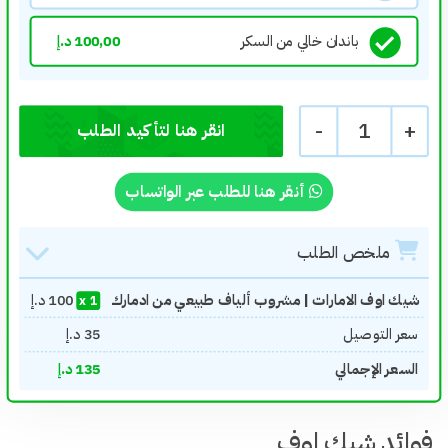
باندان خالي من السكر
100,00
د.إ
-
1
+
أنقر هنا للطلب عبر الواتساب
ملخص الطلب
شيك اوف الامارات | مشروب ألياف طبيعي من ادمارك
100
د.إ
1
سعر التوصيل
35
د.إ
السعر الإجمالي
135
د.إ
فوائد شيك اوف