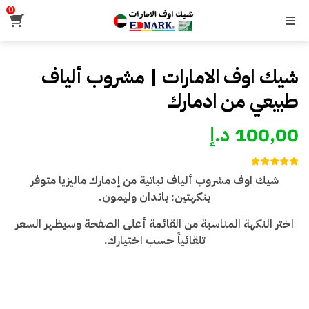
0
القائمة
شيك اوف الامارات | مشروب ألياف
طبيعي من ادمارك
100,00
د.إ
5
تم التقييم بـ
شيك اوف مشروب ألياف نباتية من إدمارك ماليزيا متوفر
من 5
5.00
بناءً على تقييم
بنكهتين: باندان وليمون.
عملاء
اختر النكهة المناسبة من القائمة أعلى الصفحة وسيظهر السعر
تلقائياً حسب اختيارك.