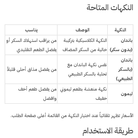
النكهات المتاحة
النكهة
الوصف
يناسب
باندان
النكهة الكلاسيكية بتركيبة
من يراقب استهلاك السكر أو
(بدون سكر)
خالية من السكر المضاف
يفضل الطعم التقليدي
باندان
نفس نكهة الباندان مع
(بالسكر
من يفضل مذاق أحلى قليلاً
تحلية بالسكر الطبيعي
الطبيعي)
نكهة منعشة بطعم ليموني
من يفضل طعم أخف
ليمون
خفيف
وافضل
الأسعار تظهر تلقائياً عند اختيار النكهة من القائمة أعلى صفحة الطلب.
طريقة الاستخدام