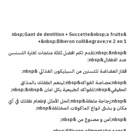
&nbsp;a fruits
&nbsp;Gant de dentition + Succette
+&nbsp;
Biberon cuill&egrave;re 2 en 1
&nbsp;
&nbsp;
نقدم لكم افضل ثلاثة منتجات لفترة التسنسن
عند الاطفال&nbsp;
قفاز العضاضة للتسنين من السيليكون الغذائي &nbsp;
&nbsp;مصاصة الفواكه&nbsp;
لينعم الطفلك بالمذاق
الحقيقي
&nbsp;للفواكه الطبيعية بكل امان &nbsp;&nbsp;
&nbsp;زجاجة ملعقة
&nbsp;الحل الأمثل لإطعام طفلك في أي
مكان و بشتى انواع الماكولات المختلفة&nbsp;
&nbsp;
آمن و مصنوع من
&nbsp;
&nbsp;Silicone alimentaire sans